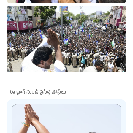
ఈ బ్లాగ్ నుండి ప్రసిద్ధ పోస్ట్‌లు