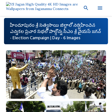
ప్రధాన కంటెంట్‌కు దాటవేయి
హిందూపురం శ్రీ సత్యసాయి జిల్లాలో నిర్వహించిన
ఎన్నికల ప్రచార సభలో పాల్గొన్న సీఎం శ్రీ వైయస్ జగన్
- Election Campaign | Day - 6 Images