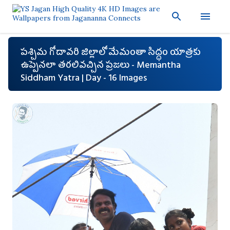
ప్రధాన కంటెంట్‌కు దాటవేయి
ప‌శ్చిమ గోదావ‌రి జిల్లాలో మేమంతా సిద్ధం యాత్ర‌కు
ఉప్పెన‌లా త‌ర‌లివ‌చ్చిన ప్ర‌జ‌లు - Memantha
Siddham Yatra | Day - 16 Images