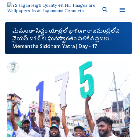
ప్రధాన కంటెంట్‌కు దాటవేయి
మేమంతా సిద్ధం యాత్ర‌లో భాగంగా రాజ‌మండ్రిలోని
వైయ‌స్ జ‌గ‌న్ ‌కు ఘ‌న‌స్వాగతం పలికిన ప్ర‌జ‌లు -
Memantha Siddham Yatra | Day - 17